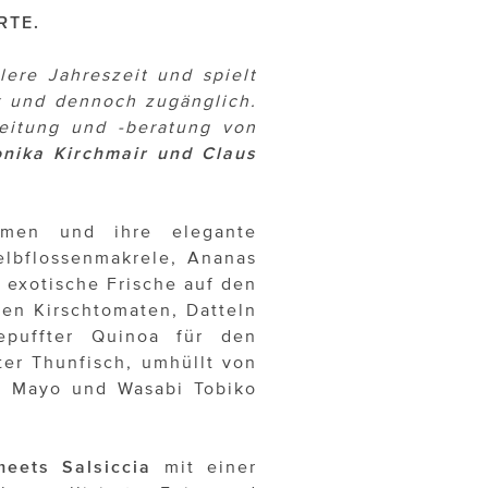
RTE.
ere Jahreszeit und spielt
x und dennoch zugänglich.
eitung und -beratung von
onika Kirchmair und Claus
men und ihre elegante
elbflossenmakrele, Ananas
 exotische Frische auf den
en Kirschtomaten, Datteln
epuffter Quinoa für den
ter Thunfisch, umhüllt von
a Mayo und Wasabi Tobiko
eets Salsiccia
mit einer