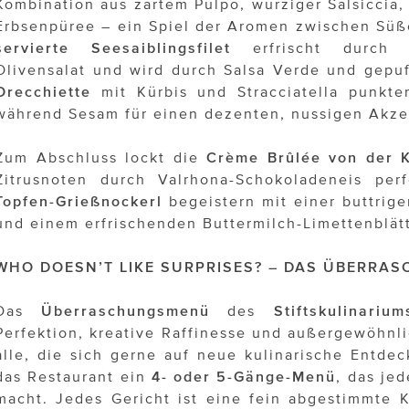
Kombination aus zartem Pulpo, würziger Salsiccia, 
Erbsenpüree – ein Spiel der Aromen zwischen Sü
servierte Seesaiblingsfilet
erfrischt durch e
Olivensalat und wird durch Salsa Verde und gepuf
Orecchiette
mit Kürbis und Stracciatella punkte
während Sesam für einen dezenten, nussigen Akzen
Zum Abschluss lockt die
Crème Brûlée von der 
Zitrusnoten durch Valrhona-Schokoladeneis per
Topfen-Grießnockerl
begeistern mit einer buttrige
und einem erfrischenden Buttermilch-Limettenblätt
WHO DOESN’T LIKE SURPRISES? – DAS ÜBERR
Das
Überraschungsmenü
des
Stiftskulinarium
Perfektion, kreative Raffinesse und außergewöhnli
alle, die sich gerne auf neue kulinarische Entdec
das Restaurant ein
4- oder 5-Gänge-Menü
, das je
macht. Jedes Gericht ist eine fein abgestimmte K