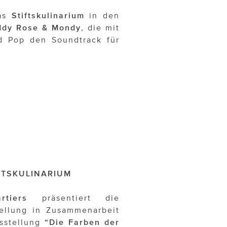
das
Stiftskulinarium
in den
dy Rose & Mondy
, die mit
d Pop den Soundtrack für
IFTSKULINARIUM
rtiers
präsentiert die
ellung in Zusammenarbeit
usstellung
“Die Farben der