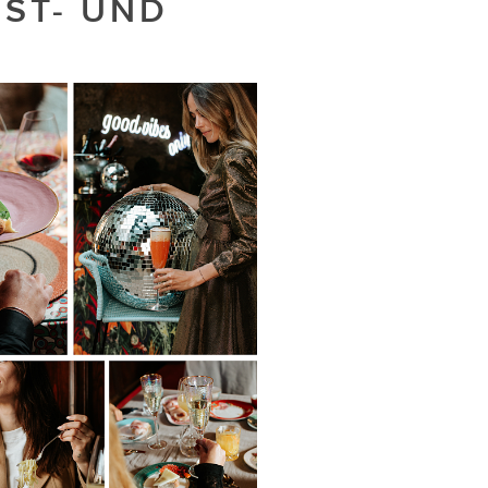
BST- UND
.