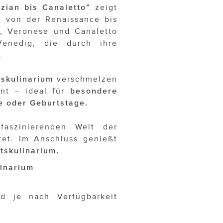
zian bis Canaletto”
zeigt
i von der Renaissance bis
o, Veronese und Canaletto
Venedig, die durch ihre
.
ftskulinarium
verschmelzen
ent – ideal für
besondere
e oder Geburtstage.
aszinierenden Welt der
tet. Im Anschluss genießt
ftskulinarium.
linarium
d je nach Verfügbarkeit