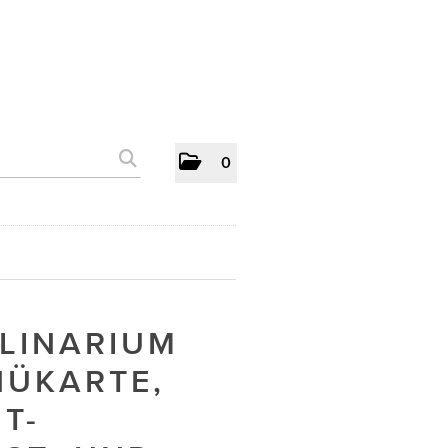
0
ULINARIUM
NÜKARTE,
T-