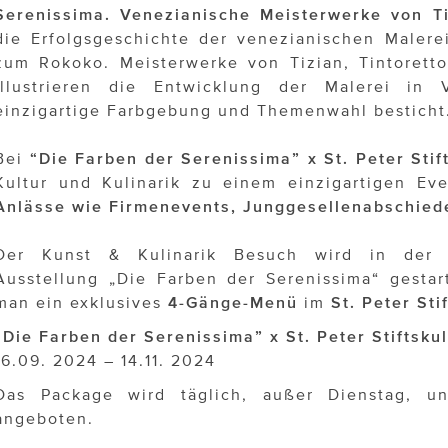
Serenissima. Venezianische Meisterwerke von Ti
die Erfolgsgeschichte der venezianischen Malere
zum Rokoko. Meisterwerke von Tizian, Tintorett
illustrieren die Entwicklung der Malerei in 
einzigartige Farbgebung und Themenwahl besticht
Bei
“Die Farben der Serenissima” x St. Peter Sti
Kultur und Kulinarik zu einem einzigartigen Ev
Anlässe wie Firmenevents, Junggesellenabschied
Der Kunst & Kulinarik Besuch wird in der f
Ausstellung „Die Farben der Serenissima“ gestar
man ein exklusives
4-Gänge-Menü
im
St. Peter Sti
“Die Farben der Serenissima” x St. Peter Stiftsku
16.09. 2024 – 14.11. 2024
Das Package wird täglich, außer Dienstag, un
angeboten.