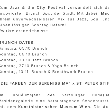
Zum
Jazz & the City Festival
verwandelt sich 
groovigsten Brunch-Spot der Stadt. Mit dabei:
Mad
ihrem unverwechselbaren Mix aus Jazz, Soul un
einen lässigen Sonntag liefern!
#wirkreierenerlebnisse
BRUNCH DATES:
Samstag, 05.10 Brunch
Sonntag, 06.10 Brunch
Sonntag, 20.10 Jazz Brunch
Sonntag, 27.10 Brunch & Yoga Brunch
Sonntag, 10.11. Brunch & Breathwork Brunch
„DIE FARBEN DER SERENISSIMA“ x ST. PETER ST
Im Jubiläumsjahr des Salzburger
DomQua
Residenzgalerie eine herausragende Sonderausst
mit dem
Kunsthistorischen Museum Wien
. Die A