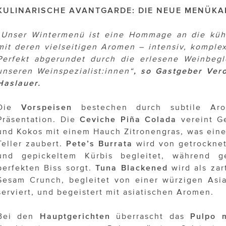
KULINARISCHE AVANTGARDE: DIE NEUE MENÜKA
„Unser Wintermenü ist eine Hommage an die kühl
mit deren vielseitigen Aromen – intensiv, komple
Perfekt abgerundet durch die erlesene Weinbegl
unseren Weinspezialist:innen“
, so Gastgeber Ver
Haslauer.
Die
Vorspeisen
bestechen durch subtile Aro
Präsentation. Die
Ceviche Piña Colada
vereint G
und Kokos mit einem Hauch Zitronengras, was eine
Teller zaubert.
Pete’s Burrata
wird von getrocknet
und gepickeltem Kürbis begleitet, während g
perfekten Biss sorgt.
Tuna Blackened
wird als zar
Sesam Crunch, begleitet von einer würzigen Asi
serviert, und begeistert mit asiatischen Aromen.
Bei den
Hauptgerichten
überrascht das
Pulpo m