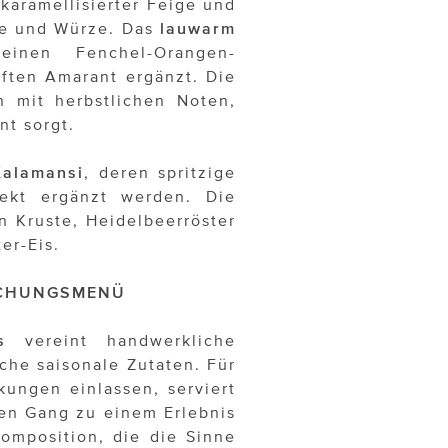
karamellisierter Feige und
ße und Würze. Das
lauwarm
inen Fenchel-Orangen-
ften Amarant ergänzt. Die
n mit herbstlichen Noten,
t sorgt.
Kalamansi
, deren spritzige
fekt ergänzt werden. Die
n Kruste, Heidelbeerröster
er-Eis.
ASCHUNGSMENÜ
s
vereint handwerkliche
che saisonale Zutaten. Für
kungen einlassen, serviert
den Gang zu einem Erlebnis
omposition, die die Sinne