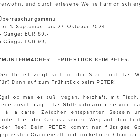
verwöhnt und durch erlesene Weine harmonisch er
Überraschungsmenü
von 1. September bis 27. Oktober 2024
4 Gänge: EUR 89,-
5 Gänge: EUR 99,-
#MUNTERMACHER – FRÜHSTÜCK BEIM PETER.
Der Herbst zeigt sich in der Stadt und das W
Tür? Dann auf zum
Frühstück beim PETER!
Egal ob man es süß, vegan, herzhaft, mit Fisch,
vegetarisch mag – das
Stiftskulinarium
serviert d
– à la carte! Zwischen entspannten Sesseln un
findet hier der Genuss seinen Weg auf den Früh
oder Tee? Beim
PETER
kommt nur flüssiges Gol
gepressten Orangensaft und prickelnden Champagne