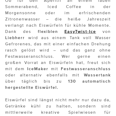
Ob für den Aperitif an einem lauen
OTTO AM DONAUKANAL
Sommerabend, Iced Coffee in der
sehen!wutscher
Morgensonne oder im erfrischenden
Zitronenwasser – die heiße Jahreszeit
SISTER ACT
verlangt nach Eiswürfeln für kühle Momente.
Dank des
flexiblen
EasyTwist-Ice
von
Solid & Bold
Liebherr
wird aus einem Tank voll Wasser
St. Peter Stiftskulinarium
Gefrorenes, das mit einer einfachen Drehung
rasch gelöst wird – und das ganz ohne
Susanne Wuest
Festwasseranschluss. Wer gerne einen
großen Vorrat an Eiswürfeln hat, freut sich
The Budims
mit dem
IceMaker
mit
Festwasseranschluss
oder alternativ ebenfalls mit
Wassertank
THE GOODSTUFF
über täglich bis zu
130 automatisch
TOG Studio
hergestellte Eiswürfel.
Upside Down Town Hotel – Neue Post
Eiswürfel sind längst nicht mehr nur dazu da,
Getränke kühl zu halten, sondern sind
VieSFF – Vienna Spanish Film Festival
mittlerweile kreative Spielwiesen für