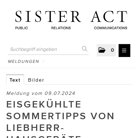
0
MELDUNGEN
MELDUNGEN
/
AUSTRIAN PRESS DAY
Text
Bilder
ATELIER FĒ.
Meldung vom 09.07.2024
BERTRAMS
EISGEKÜHLTE
BewusstSchein
SOMMERTIPPS VON
Brigitta Nemeth Art
LIEBHERR-
CUBE