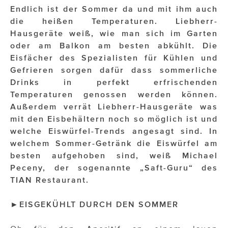
Endlich ist der Sommer da und mit ihm auch
die heißen Temperaturen. Liebherr-
Impressionisten
Hausgeräte weiß, wie man sich im Garten
JOHANN STRAUSS – NEW DIMENSIONS
oder am Balkon am besten abkühlt. Die
Eisfächer des Spezialisten für Kühlen und
JOOLZ
Gefrieren sorgen dafür dass sommerliche
Drinks in perfekt erfrischenden
JUWELIER WAGNER
Temperaturen genossen werden können.
Magenta Telekom
Außerdem verrät Liebherr-Hausgeräte was
mit den Eisbehältern noch so möglich ist und
Merz Aesthetics
welche Eiswürfel-Trends angesagt sind. In
welchem Sommer-Getränk die Eiswürfel am
NEVER AGE NUTRITION
besten aufgehoben sind, weiß Michael
Nina Kraft – Kraft Media Minds
Peceny, der sogenannte „Saft-Guru“ des
TIAN Restaurant.
NORMAL
►EISGEKÜHLT DURCH DEN SOMMER
rot weiss rosé