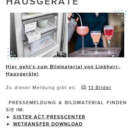
HAUSGERÄTE
Die Dudlerei
Dominic Marcus Singer
Dominique Scharax – Move Mind Breath
Dr. Albert Fuchs
Élan Flow
Hier geht's zum Bildmaterial von Liebherr-
Foodsavers
Hausgeräte!
FREIHERZ
Zu dieser Meldung gibt es:
13 Bilder
FRISTADS
PRESSEMELDUNG & BILDMATERIAL FINDEN
FR!TZ EYEWEAR
SIE IM:
►
SISTER ACT PRESSCENTER
GHOST BASTARD
►
WETRANSFER DOWNLOAD
GymBeam