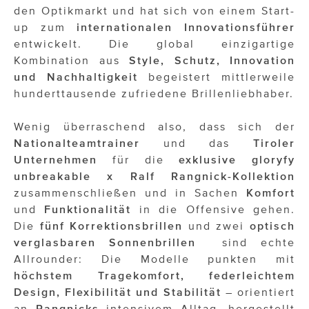
ÜBER UNS
den Optikmarkt und hat sich von einem Start-
up zum
internationalen
Innovationsführer
PRESS CONTACT
entwickelt. Die global einzigartige
Kombination aus
Style, Schutz, Innovation
und Nachhaltigkeit
begeistert mittlerweile
hunderttausende zufriedene Brillenliebhaber.
Wenig überraschend also, dass sich der
Nationalteamtrainer
und das
Tiroler
Unternehmen
für die
exklusive gloryfy
unbreakable x Ralf Rangnick-Kollektion
zusammenschließen und in Sachen
Komfort
und
Funktionalität
in die Offensive gehen.
Die
fünf Korrektionsbrillen
und zwei
optisch
verglasbaren
Sonnenbrillen
sind echte
Allrounder: Die Modelle punkten mit
höchstem Tragekomfort, federleichtem
Design, Flexibilität und Stabilität
– orientiert
an
Rangnicks
intensivem Alltag, hergestellt