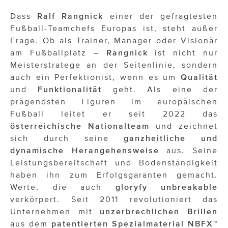
OTTO AM DONAUKANAL
Dass
Ralf Rangnick
einer der gefragtesten
sehen!wutscher
Fußball-Teamchefs Europas ist, steht außer
Frage. Ob als Trainer, Manager oder Visionär
SISTER ACT
am Fußballplatz –
Rangnick
ist nicht nur
Solid & Bold
Meisterstratege an der Seitenlinie, sondern
auch ein Perfektionist, wenn es um
Qualität
St. Peter Stiftskulinarium
und
Funktionalität
geht. Als eine der
prägendsten Figuren im europäischen
Susanne Wuest
Fußball leitet er seit 2022 das
österreichische Nationalteam
und zeichnet
The Budims
sich durch seine
ganzheitliche und
THE GOODSTUFF
dynamische Herangehensweise
aus. Seine
Leistungsbereitschaft und Bodenständigkeit
TOG Studio
haben ihn zum Erfolgsgaranten gemacht.
Werte, die auch
gloryfy unbreakable
Upside Down Town Hotel – Neue Post
verkörpert. Seit 2011 revolutioniert das
VieSFF – Vienna Spanish Film Festival
Unternehmen mit
unzerbrechlichen Brillen
aus dem
patentierten
Spezialmaterial
NBFX™