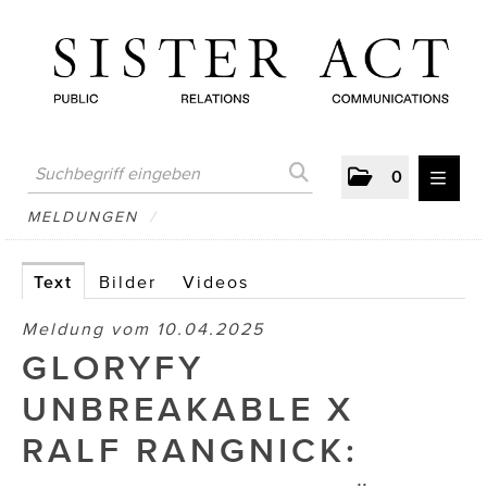
0
MELDUNGEN
MELDUNGEN
/
AUSTRIAN PRESS DAY
Text
Bilder
Videos
ATELIER FĒ.
Meldung vom 10.04.2025
BERTRAMS
GLORYFY
BewusstSchein
UNBREAKABLE X
Brigitta Nemeth Art
RALF RANGNICK:
CUBE