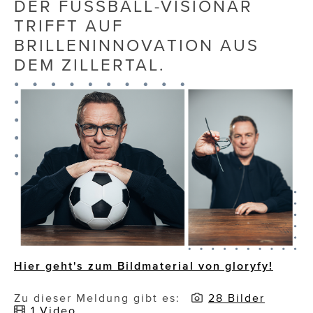
DER FUSSBALL-VISIONÄR
TRIFFT AUF
Die Dudlerei
BRILLENINNOVATION AUS
Dominic Marcus Singer
DEM ZILLERTAL.
Dominique Scharax – Move Mind Breath
Dr. Albert Fuchs
Élan Flow
Foodsavers
FREIHERZ
FRISTADS
FR!TZ EYEWEAR
Hier geht's zum Bildmaterial von gloryfy!
GHOST BASTARD
Zu dieser Meldung gibt es:
28 Bilder
1 Video
GymBeam