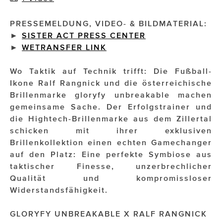
Impressionisten
PRESSEMELDUNG, VIDEO- & BILDMATERIAL:
►
SISTER ACT PRESS CENTER
JOHANN STRAUSS – NEW DIMENSIONS
►
WETRANSFER LINK
JOOLZ
Wo Taktik auf Technik trifft: Die Fußball-
JUWELIER WAGNER
Ikone Ralf Rangnick und die österreichische
Brillenmarke gloryfy unbreakable machen
Magenta Telekom
gemeinsame Sache. Der Erfolgstrainer und
die Hightech-Brillenmarke aus dem Zillertal
Merz Aesthetics
schicken mit ihrer exklusiven
NEVER AGE NUTRITION
Brillenkollektion einen echten Gamechanger
auf den Platz: Eine perfekte Symbiose aus
Nina Kraft – Kraft Media Minds
taktischer Finesse, unzerbrechlicher
Qualität und kompromissloser
NORMAL
Widerstandsfähigkeit.
rot weiss rosé
GLORYFY UNBREAKABLE X RALF RANGNICK