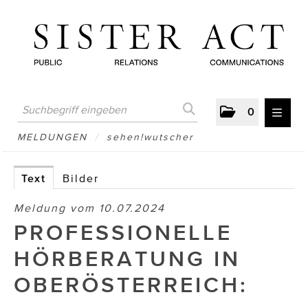
0
MELDUNGEN
MELDUNGEN
/
sehen!wutscher
AUSTRIAN PRESS DAY
Text
Bilder
ATELIER FĒ.
Meldung vom 10.07.2024
BERTRAMS
PROFESSIONELLE
BewusstSchein
HÖRBERATUNG IN
Brigitta Nemeth Art
OBERÖSTERREICH:
CUBE