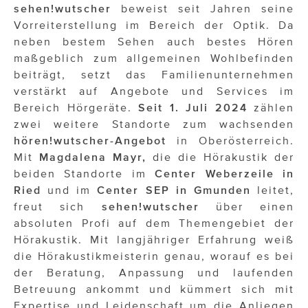
OTTO AM DONAUKANAL
sehen!wutscher
beweist seit Jahren seine
Vorreiterstellung im Bereich der Optik. Da
sehen!wutscher
neben bestem Sehen auch bestes Hören
maßgeblich zum allgemeinen Wohlbefinden
SISTER ACT
beiträgt, setzt das Familienunternehmen
Solid & Bold
verstärkt auf Angebote und Services im
Bereich Hörgeräte.
Seit 1. Juli
2024
zählen
St. Peter Stiftskulinarium
zwei weitere Standorte zum wachsenden
hören!wutscher-Angebot
in Oberösterreich.
Susanne Wuest
Mit
Magdalena Mayr,
die die Hörakustik der
The Budims
beiden Standorte im
Center Weberzeile in
Ried
und im
Center SEP in Gmunden
leitet,
THE GOODSTUFF
freut sich
sehen!wutscher
über einen
absoluten Profi auf dem Themengebiet der
TOG Studio
Hörakustik. Mit langjähriger Erfahrung weiß
die Hörakustikmeisterin genau, worauf es bei
Upside Down Town Hotel – Neue Post
der Beratung, Anpassung und laufenden
VieSFF – Vienna Spanish Film Festival
Betreuung ankommt und kümmert sich mit
Expertise und Leidenschaft um die Anliegen