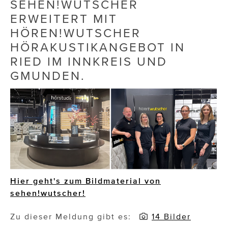
SEHEN!WUTSCHER
ERWEITERT MIT
Die Dudlerei
HÖREN!WUTSCHER
Dominic Marcus Singer
HÖRAKUSTIKANGEBOT IN
RIED IM INNKREIS UND
Dominique Scharax – Move Mind Breath
GMUNDEN.
Dr. Albert Fuchs
Élan Flow
Foodsavers
FREIHERZ
FRISTADS
Hier geht's zum Bildmaterial von
FR!TZ EYEWEAR
sehen!wutscher!
GHOST BASTARD
Zu dieser Meldung gibt es:
14 Bilder
GymBeam