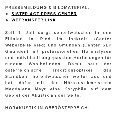
PRESSEMELDUNG & BILDMATERIAL:
Impressionisten
►
SISTER ACT PRESS CENTER
►
WETRANSFER
LINK
JOHANN STRAUSS – NEW DIMENSIONS
JOOLZ
Seit 1. Juli sorgt sehen!wutscher in den
Filialen in Ried im Innkreis (Center
JUWELIER WAGNER
Weberzeile Ried) und Gmunden (Center SEP
Gmunden) mit professionellen Höranalysen
Magenta Telekom
und individuell angepassten Hörlösungen für
rundum Wohlbefinden. Damit baut der
Merz Aesthetics
österreichische Traditionsoptiker das
NEVER AGE NUTRITION
Standbein hören!wutscher weiter aus und
hat dafür mit der Hörakustikmeisterin
Nina Kraft – Kraft Media Minds
Magdalena Mayr eine Koryphäe auf dem
Gebiet der Akustik an der Seite.
NORMAL
rot weiss rosé
HÖRAKUSTIK IN OBERÖSTERREICH.