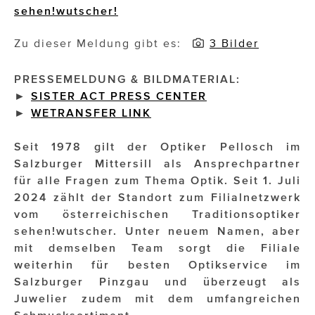
sehen!wutscher!
Impressionisten
Zu dieser Meldung gibt es:
3 Bilder
JOHANN STRAUSS – NEW DIMENSIONS
PRESSEMELDUNG & BILDMATERIAL:
JOOLZ
►
SISTER ACT PRESS CENTER
►
WETRANSFER
LINK
JUWELIER WAGNER
Magenta Telekom
Seit 1978 gilt der Optiker Pellosch im
Salzburger Mittersill als Ansprechpartner
Merz Aesthetics
für alle Fragen zum Thema Optik. Seit 1. Juli
2024 zählt der Standort zum Filialnetzwerk
NEVER AGE NUTRITION
vom österreichischen Traditionsoptiker
Nina Kraft – Kraft Media Minds
sehen!wutscher. Unter neuem Namen, aber
mit demselben Team sorgt die Filiale
NORMAL
weiterhin für besten Optikservice im
Salzburger Pinzgau und überzeugt als
rot weiss rosé
Juwelier zudem mit dem umfangreichen