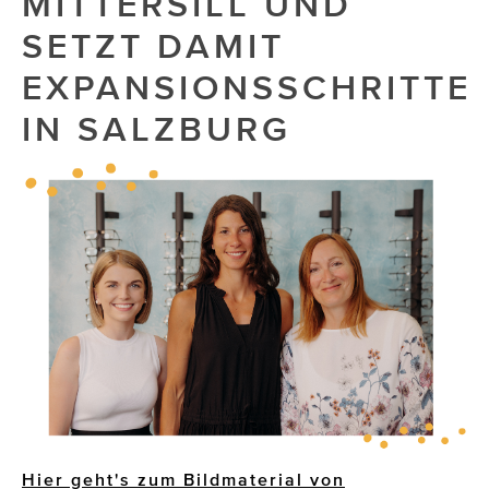
MITTERSILL UND
SETZT DAMIT
Die Dudlerei
EXPANSIONSSCHRITTE
Dominic Marcus Singer
IN SALZBURG
Dominique Scharax – Move Mind Breath
Dr. Albert Fuchs
Élan Flow
Foodsavers
FREIHERZ
FRISTADS
FR!TZ EYEWEAR
GHOST BASTARD
Hier geht's zum Bildmaterial von
GymBeam