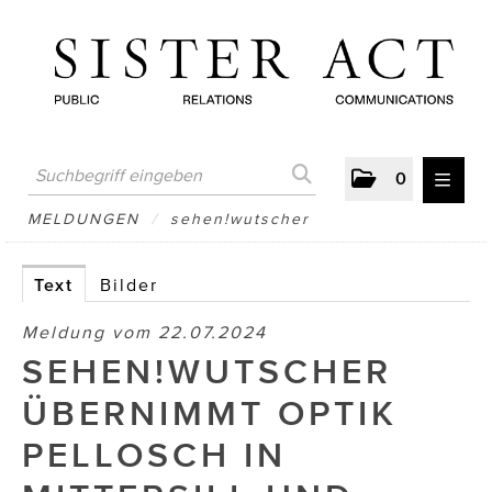
0
MELDUNGEN
MELDUNGEN
/
sehen!wutscher
AUSTRIAN PRESS DAY
Text
Bilder
ATELIER FĒ.
Meldung vom 22.07.2024
BERTRAMS
SEHEN!WUTSCHER
BewusstSchein
ÜBERNIMMT OPTIK
Brigitta Nemeth Art
PELLOSCH IN
CUBE