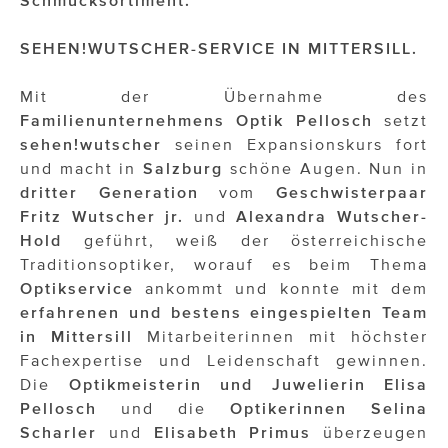
Schmucksortiment.
OTTO AM DONAUKANAL
sehen!wutscher
SEHEN!WUTSCHER-SERVICE IN MITTERSILL.
SISTER ACT
Mit der Übernahme des
Familienunternehmens Optik Pellosch
setzt
Solid & Bold
sehen!wutscher
seinen Expansionskurs fort
St. Peter Stiftskulinarium
und macht in
Salzburg
schöne Augen. Nun in
dritter Generation
vom
Geschwisterpaar
Susanne Wuest
Fritz Wutscher jr.
und
Alexandra Wutscher-
Hold
geführt, weiß der österreichische
The Budims
Traditionsoptiker, worauf es beim Thema
Optikservice
ankommt und konnte mit dem
THE GOODSTUFF
erfahrenen und bestens eingespielten Team
TOG Studio
in Mittersill
Mitarbeiterinnen mit höchster
Fachexpertise und Leidenschaft gewinnen.
Upside Down Town Hotel – Neue Post
Die
Optikmeisterin und Juwelierin Elisa
Pellosch
und die
Optikerinnen Selina
VieSFF – Vienna Spanish Film Festival
Scharler
und
Elisabeth
Primus
überzeugen