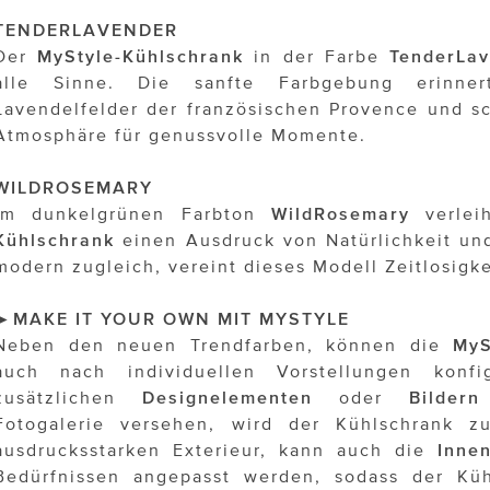
TENDERLAVENDER
Der
MyStyle-Kühlschrank
in der Farbe
TenderLa
alle Sinne. Die sanfte Farbgebung erinne
Lavendelfelder der französischen Provence und sc
Atmosphäre für genussvolle Momente.
WILDROSEMARY
Im dunkelgrünen Farbton
WildRosemary
verlei
Kühlschrank
einen Ausdruck von Natürlichkeit un
modern zugleich, vereint dieses Modell Zeitlosigke
►MAKE IT YOUR OWN MIT MYSTYLE
Neben den neuen Trendfarben, können die
MyS
auch nach individuellen Vorstellungen konf
zusätzlichen
Designelementen
oder
Bildern
Fotogalerie versehen, wird der Kühlschrank 
ausdrucksstarken Exterieur, kann auch die
Inne
Bedürfnissen angepasst werden, sodass der Kü