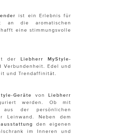
vender
ist ein Erlebnis für
rt an die aromatischen
hafft eine stimmungsvolle
ht der
Liebherr
MyStyle-
d Verbundenheit. Edel und
it und Trendaffinität.
tyle-Geräte
von
Liebherr
iguriert werden. Ob mit
aus der persönlichen
zur Leinwand. Neben dem
nausstattung
den eigenen
hlschrank im Inneren und