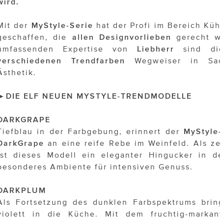
wird.
Mit der
MyStyle-Serie
hat der Profi im Bereich Kü
geschaffen, die
allen
Designvorlieben
gerecht w
umfassenden Expertise von
Liebherr
sind d
verschiedenen Trendfarben
Wegweiser in Sac
Ästhetik.
►DIE ELF NEUEN MYSTYLE-TRENDMODELLE
DARKGRAPE
Tiefblau in der Farbgebung, erinnert der
MyStyle
DarkGrape
an eine reife Rebe im Weinfeld. Als zei
ist dieses Modell ein eleganter Hingucker in d
besonderes Ambiente für intensiven Genuss.
DARKPLUM
Als Fortsetzung des dunklen Farbspektrums bri
violett in die Küche. Mit dem fruchtig-markan