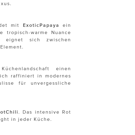
xus.
ndet mit
ExoticPapaya
ein
Die tropisch-warme Nuance
 eignet sich zwischen
-Element.
üchenlandschaft einen
ch raffiniert in modernes
lisse für unvergessliche
otChili
. Das intensive Rot
ght in jeder Küche.