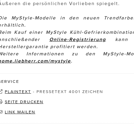
Äußeren die persönlichen Vorlieben spiegelt.
Die MyStyle-Modelle in den neuen Trendfarb
erhältlich.
Beim Kauf einer MyStyle Kühl-Gefrierkombinatio
anschließender
Online-Registrierung
kann 
Herstellergarantie profitiert werden.
Weitere Informationen zu den MyStyle-M
home.liebherr.com/mystyle
.
SERVICE
PLAINTEXT
-
PRESSETEXT 4001 ZEICHEN
SEITE DRUCKEN
LINK MAILEN