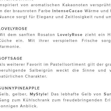
Inspiriert von aromatischen Kakaonoten versprüh
in der braunroten Farbe
IntenseCacao
Wärme und H
Nuance sorgt für Eleganz und Zeitlosigkeit rund u
LOVELYROSE
Mit dem sanften Rosaton
LovelyRose
zieht ein H
Küche ein. Mit ihrer verspielten Frische sor
Harmonie.
SOFTSAGE
Als weiterer Favorit im Pastellsortiment gilt der 
beruhigende Salbeigrün weckt die Sinne und v
natürlichen Charakter.
SUNNYPINEAPPLE
Gelb, gelber,
MyStyle
! Das lebhafte Gelb von
Su
Gang zum Kühlschrank zum freudebringenden Erle
sonnigen Anblick.