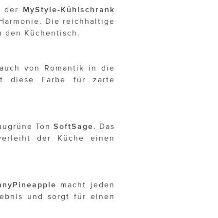
t der
MyStyle-Kühlschrank
armonie. Die reichhaltige
m den Küchentisch.
auch von Romantik in die
gt diese Farbe für zarte
graugrüne Ton
SoftSage
. Das
erleiht der Küche einen
nnyPineapple
macht jeden
bnis und sorgt für einen