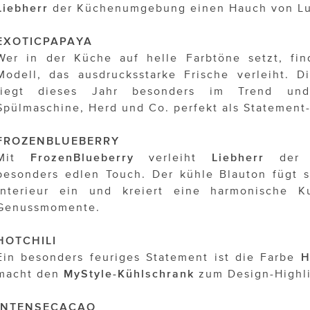
Liebherr
der Küchenumgebung einen Hauch von Lu
EXOTICPAPAYA
Wer in der Küche auf helle Farbtöne setzt, fi
Modell, das ausdrucksstarke Frische verleiht. 
liegt dieses Jahr besonders im Trend und
Spülmaschine, Herd und Co. perfekt als Statement
FROZENBLUEBERRY
Mit
FrozenBlueberry
verleiht
Liebherr
der K
besonders edlen Touch. Der kühle Blauton fügt si
Interieur ein und kreiert eine harmonische Ku
Genussmomente.
HOTCHILI
Ein besonders feuriges Statement ist die Farbe
H
macht den
MyStyle-Kühlschrank
zum Design-Highli
INTENSECACAO