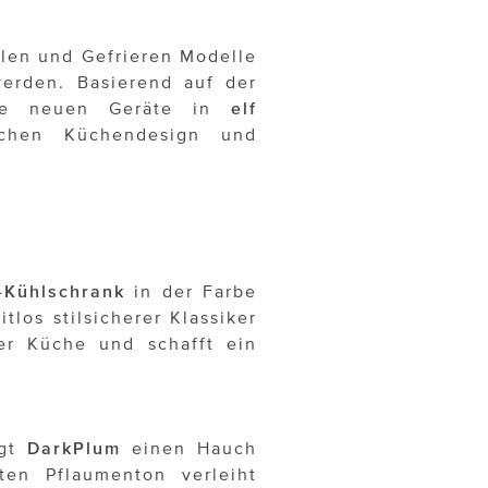
hlen und Gefrieren Modelle
erden. Basierend auf der
ie neuen Geräte in
elf
hen Küchendesign und
-Kühlschrank
in der Farbe
tlos stilsicherer Klassiker
er Küche und schafft ein
ngt
DarkPlum
einen Hauch
ten Pflaumenton verleiht