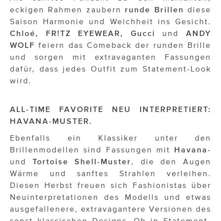
eckigen Rahmen zaubern
runde
Brillen
diese
Saison Harmonie und Weichheit ins Gesicht.
Chloé, FR!TZ EYEWEAR, Gucci
und
ANDY
WOLF
feiern das Comeback der runden Brille
und sorgen mit extravaganten Fassungen
dafür, dass jedes Outfit zum Statement-Look
wird.
ALL-TIME FAVORITE NEU INTERPRETIERT:
HAVANA-MUSTER.
Ebenfalls ein Klassiker unter den
Brillenmodellen sind Fassungen mit
Havana-
und
Tortoise
Shell-Muster
, die den Augen
Wärme und sanftes Strahlen verleihen.
Diesen Herbst freuen sich Fashionistas über
Neuinterpretationen des Modells und etwas
ausgefallenere, extravagantere Versionen des
sonst klassischen Designs. Ob in Statement-