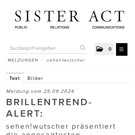
0
MELDUNGEN
MELDUNGEN
/
sehen!wutscher
AUSTRIAN PRESS DAY
Text
Bilder
ATELIER FĒ.
Meldung vom 25.09.2024
BERTRAMS
BRILLENTREND-
BewusstSchein
ALERT:
Brigitta Nemeth Art
sehen!wutscher präsentiert
die angesagtesten
CUBE