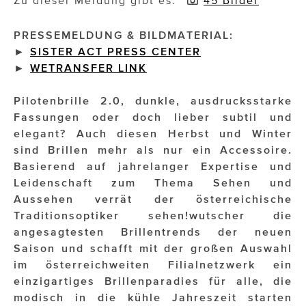
Zu dieser Meldung gibt es:
45 Bilder
Impressionisten
PRESSEMELDUNG & BILDMATERIAL:
►
SISTER ACT PRESS CENTER
JOHANN STRAUSS – NEW DIMENSIONS
►
WETRANSFER
LINK
JOOLZ
Pilotenbrille 2.0, dunkle, ausdrucksstarke
JUWELIER WAGNER
Fassungen oder doch lieber subtil und
elegant? Auch diesen Herbst und Winter
Magenta Telekom
sind Brillen mehr als nur ein Accessoire.
Basierend auf jahrelanger Expertise und
Merz Aesthetics
Leidenschaft zum Thema Sehen und
NEVER AGE NUTRITION
Aussehen verrät der österreichische
Traditionsoptiker sehen!wutscher die
Nina Kraft – Kraft Media Minds
angesagtesten Brillentrends der neuen
Saison und schafft mit der großen Auswahl
NORMAL
im österreichweiten Filialnetzwerk ein
rot weiss rosé
einzigartiges Brillenparadies für alle, die
modisch in die kühle Jahreszeit starten