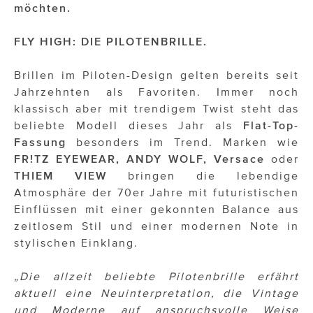
OTTO AM DONAUKANAL
möchten.
sehen!wutscher
FLY HIGH: DIE PILOTENBRILLE.
SISTER ACT
Brillen im Piloten-Design gelten bereits seit
Solid & Bold
Jahrzehnten als Favoriten. Immer noch
klassisch aber mit trendigem Twist steht das
St. Peter Stiftskulinarium
beliebte Modell dieses Jahr als
Flat-Top-
Fassung
besonders im Trend. Marken wie
Susanne Wuest
FR!TZ EYEWEAR, ANDY WOLF, Versace
oder
The Budims
THIEM VIEW
bringen die lebendige
Atmosphäre der 70er Jahre mit futuristischen
THE GOODSTUFF
Einflüssen mit einer gekonnten Balance aus
zeitlosem Stil und einer modernen Note in
TOG Studio
stylischen Einklang.
Upside Down Town Hotel – Neue Post
„Die allzeit beliebte Pilotenbrille erfährt
VieSFF – Vienna Spanish Film Festival
aktuell eine Neuinterpretation, die Vintage
und Moderne auf anspruchsvolle Weise