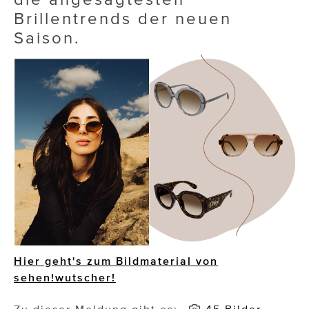
Brillentrends der neuen
Die Dudlerei
Saison.
Dominic Marcus Singer
Dominique Scharax – Move Mind Breath
Dr. Albert Fuchs
Élan Flow
Foodsavers
FREIHERZ
FRISTADS
FR!TZ EYEWEAR
Hier geht's zum Bildmaterial von
sehen!wutscher!
GHOST BASTARD
GymBeam