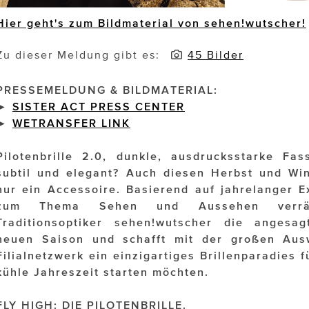
Hier geht's zum Bildmaterial von sehen!wutscher!
Zu dieser Meldung gibt es:
45 Bilder
PRESSEMELDUNG & BILDMATERIAL:
►
SISTER ACT PRESS CENTER
►
WETRANSFER
LINK
Pilotenbrille 2.0, dunkle, ausdrucksstarke Fa
subtil und elegant? Auch diesen Herbst und Win
nur ein Accessoire. Basierend auf jahrelanger E
zum Thema Sehen und Aussehen verrät 
Traditionsoptiker sehen!wutscher die angesag
neuen Saison und schafft mit der großen Ausw
Filialnetzwerk ein einzigartiges Brillenparadies f
kühle Jahreszeit starten möchten.
FLY HIGH: DIE PILOTENBRILLE.