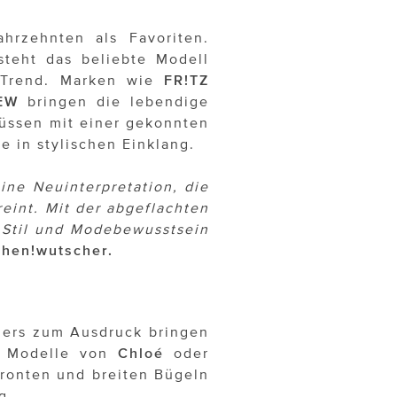
ahrzehnten als Favoriten.
steht das beliebte Modell
Trend. Marken wie
FR!TZ
EW
bringen die lebendige
lüssen mit einer gekonnten
e in stylischen Einklang.
 eine Neuinterpretation, die
eint. Mit der abgeflachten
 Stil und Modebewusstsein
ehen!wutscher.
ders zum Ausdruck bringen
g. Modelle von
Chloé
oder
Fronten und breiten Bügeln
g.