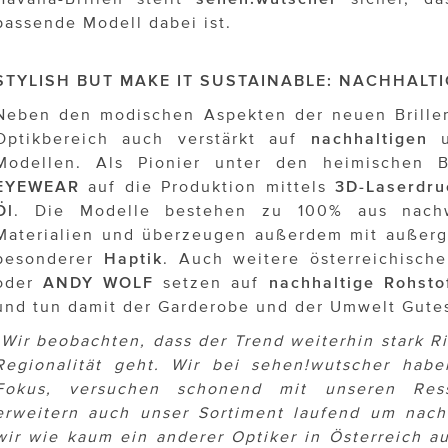
passende Modell dabei ist.
STYLISH BUT MAKE IT SUSTAINABLE: NACHHALTI
Neben den modischen Aspekten der neuen Brillen
Optikbereich auch verstärkt auf
nachhaltigen
u
Modellen. Als Pionier unter den heimischen B
EYEWEAR
auf die Produktion mittels
3D-Laserdru
Öl
. Die Modelle bestehen zu 100% aus nachw
Materialien und überzeugen außerdem mit auße
besonderer
Haptik
. Auch weitere österreichisch
oder
ANDY
WOLF
setzen auf
nachhaltige
Rohsto
und tun damit der Garderobe und der Umwelt Gute
„Wir beobachten, dass der Trend weiterhin stark R
Regionalität geht. Wir bei sehen!wutscher hab
Fokus, versuchen schonend mit unseren Re
erweitern auch unser Sortiment laufend um nach
wir wie kaum ein anderer Optiker in Österreich au