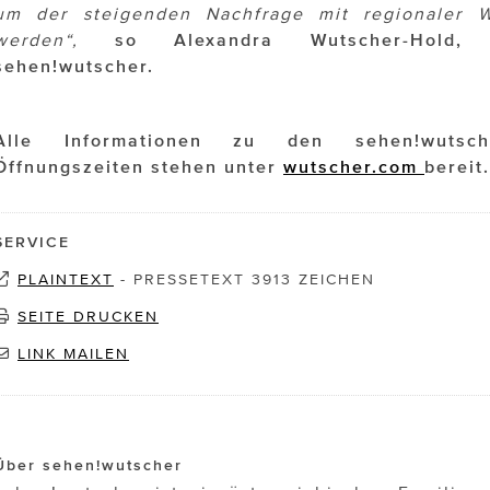
um der steigenden Nachfrage mit regionaler W
werden“,
so Alexandra Wutscher-Hold, G
sehen!wutscher.
Alle Informationen zu den sehen!wutsch
Öffnungszeiten stehen unter
wutscher.com
bereit.
SERVICE
PLAINTEXT
-
PRESSETEXT 3913 ZEICHEN
SEITE DRUCKEN
LINK MAILEN
Über sehen!wutscher