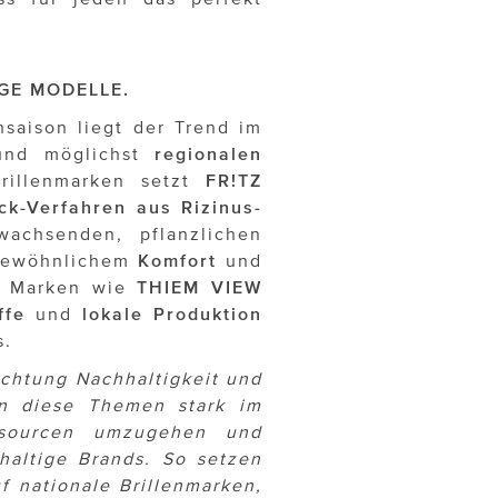
GE MODELLE.
saison liegt der Trend im
nd möglichst
regionalen
rillenmarken setzt
FR!TZ
ck-Verfahren aus Rizinus-
achsenden, pflanzlichen
rgewöhnlichem
Komfort
und
e Marken wie
THIEM VIEW
ffe
und
lokale
Produktion
s.
ichtung Nachhaltigkeit und
en diese Themen stark im
ssourcen umzugehen und
haltige Brands. So setzen
f nationale Brillenmarken,