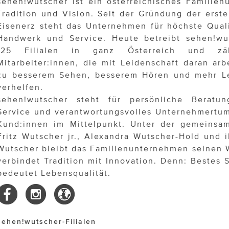
sehen!wutscher ist ein österreichisches Familie
Tradition und Vision. Seit der Gründung der erste
Eisenerz steht das Unternehmen für höchste Quali
Handwerk und Service. Heute betreibt sehen!wu
125 Filialen in ganz Österreich und z
Mitarbeiter:innen, die mit Leidenschaft daran ar
zu besserem Sehen, besserem Hören und mehr Le
verhelfen.
sehen!wutscher steht für persönliche Beratu
Service und verantwortungsvolles Unternehmertum
Kund:innen im Mittelpunkt. Unter der gemeinsa
Fritz Wutscher jr., Alexandra Wutscher-Hold und i
Wutscher bleibt das Familienunternehmen seinen 
verbindet Tradition mit Innovation. Denn: Bestes
bedeutet Lebensqualität.
sehen!wutscher-Filialen