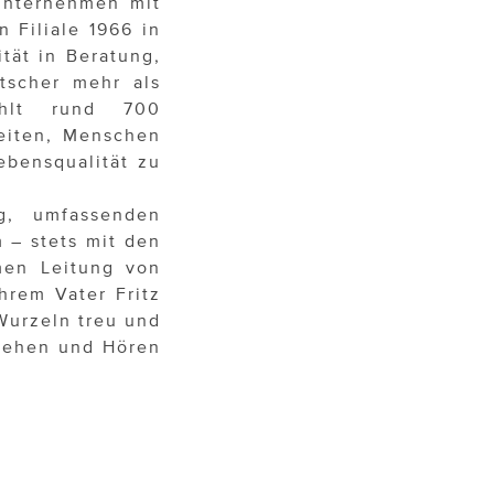
nunternehmen mit
n Filiale 1966 in
tät in Beratung,
tscher mehr als
ählt rund 700
beiten, Menschen
bensqualität zu
ng, umfassenden
 – stets mit den
men Leitung von
hrem Vater Fritz
Wurzeln treu und
 Sehen und Hören