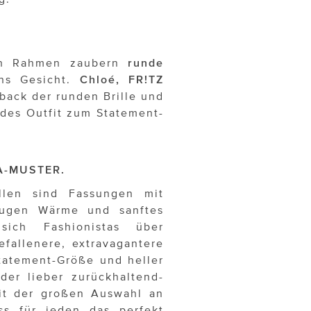
gen Rahmen zaubern
runde
ns Gesicht.
Chloé, FR!TZ
ack der runden Brille und
edes Outfit zum Statement-
A-MUSTER.
ellen sind Fassungen mit
ugen Wärme und sanftes
sich Fashionistas über
fallenere, extravagantere
tatement-Größe und heller
er lieber zurückhaltend-
t der großen Auswahl an
ss für jeden das perfekt