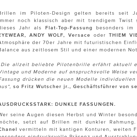
Brillen im Piloten-Design gelten bereits seit J
Immer noch klassisch aber mit trendigem Twist 
dieses Jahr als
Flat-Top-Fassung
besonders im 
EYEWEAR, ANDY WOLF, Versace
oder
THIEM VI
Atmosphäre der 70er Jahre mit futuristischen Einf
Balance aus zeitlosem Stil und einer modernen Not
„Die allzeit beliebte Pilotenbrille erfährt aktuell
Vintage und Moderne auf anspruchsvolle Weise ver
Fassung drücken die neuen Modelle individuellen
aus“,
so Fritz Wutscher jr., Geschäftsführer von s
AUSDRUCKSSTARK: DUNKLE FASSUNGEN.
Wer seine Augen diesen Herbst und Winter beson
möchte, setzt auf Brillen mit dunkler Rahmun
Chanel
vermitteln mit kantigen Konturen, weiten 
besonders eindrucksvolle Präsenz und Ausstrahlun