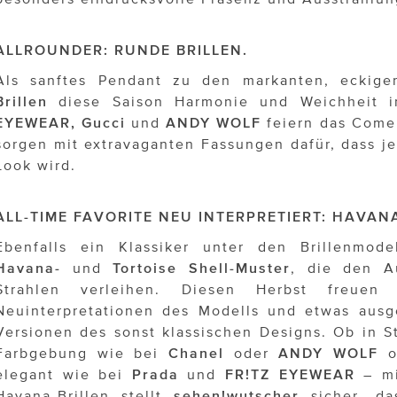
ALLROUNDER: RUNDE BRILLEN.
Als sanftes Pendant zu den markanten, ecki
Brillen
diese Saison Harmonie und Weichheit i
EYEWEAR, Gucci
und
ANDY WOLF
feiern das Comeb
sorgen mit extravaganten Fassungen dafür, dass j
Look wird.
ALL-TIME FAVORITE NEU INTERPRETIERT: HAVAN
Ebenfalls ein Klassiker unter den Brillenmod
Havana-
und
Tortoise
Shell-Muster
, die den A
Strahlen verleihen. Diesen Herbst freuen 
Neuinterpretationen des Modells und etwas ausge
Versionen des sonst klassischen Designs. Ob in S
Farbgebung wie bei
Chanel
oder
ANDY
WOLF
od
elegant wie bei
Prada
und
FR!TZ
EYEWEAR
– mi
Havana-Brillen stellt
sehen!wutscher
sicher, da