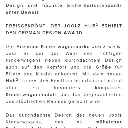
OTTO AM DONAUKANAL
Design und höchste Sicherheitsstandards
unter Beweis.
sehen!wutscher
SISTER ACT
2
PREISGEKRÖNT: DER JOOLZ HUB
ERHIELT
DEN GERMAN DESIGN AWARD.
Solid & Bold
Die
Premium-Kinderwagenmarke Joolz
weiß,
St. Peter Stiftskulinarium
dass es bei der Wahl des richtigen
Susanne Wuest
Kinderwagens neben durchdachtem Design
auch auf den
Komfort
und die
Größe
für
The Budims
Eltern und Kinder ankommt. Mit dem neuen
2
Hub
freuen sich Familien im urbanen Umfeld
THE GOODSTUFF
über ein
besonders kompaktes
Kinderwagenmodell
, das den Gegebenheiten
TOG Studio
des städtischen Raumes gerecht wird.
Upside Down Town Hotel – Neue Post
Das
durchdachte
Design
des neuen
Joolz
VieSFF – Vienna Spanish Film Festival
Kinderwagens, das mit
müheloser