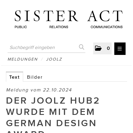
0
MELDUNGEN
MELDUNGEN
/
JOOLZ
AUSTRIAN PRESS DAY
Text
Bilder
ATELIER FĒ.
Meldung vom 22.10.2024
BERTRAMS
DER JOOLZ HUB2
BewusstSchein
WURDE MIT DEM
Brigitta Nemeth Art
GERMAN DESIGN
CUBE