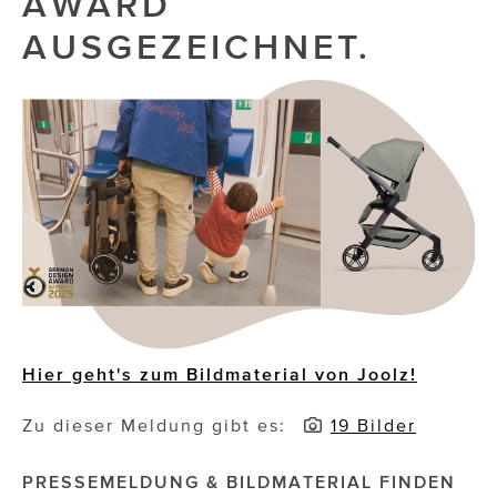
AWARD
AUSGEZEICHNET.
Die Dudlerei
Dominic Marcus Singer
Dominique Scharax – Move Mind Breath
Dr. Albert Fuchs
Élan Flow
Foodsavers
FREIHERZ
FRISTADS
Hier geht's zum Bildmaterial von Joolz!
FR!TZ EYEWEAR
Zu dieser Meldung gibt es:
19 Bilder
GHOST BASTARD
PRESSEMELDUNG & BILDMATERIAL FINDEN
GymBeam