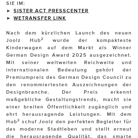
SIE IM:
►
SISTER ACT PRESSCENTER
Impressionisten
►
WETRANSFER LINK
JOHANN STRAUSS – NEW DIMENSIONS
Nach dem kürzlichen Launch des neuen
JOOLZ
2
Joolz Hub
wurde der kompakteste
Kinderwagen auf dem Markt als Winner
JUWELIER WAGNER
German Design Award 2025 ausgezeichnet.
Mit seiner weltweiten Reichweite und
Magenta Telekom
internationalen Bedeutung gehört der
Merz Aesthetics
Premiumpreis des German Design Council zu
den renommiertesten Auszeichnungen der
NEVER AGE NUTRITION
Designbranche. Der Preis erkennt
maßgebliche Gestaltungstrends, macht sie
Nina Kraft – Kraft Media Minds
einer breiten Öffentlichkeit zugänglich und
NORMAL
ehrt herausragende Leistungen. Mit dem
2
Hub
schuf Joolz den perfekten Begleiter für
rot weiss rosé
das moderne Stadtleben und stellt erneut
die herausragende Qualität, das smarte