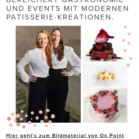
UND EVENTS MIT MODERNEN
Die Dudlerei
PATISSERIE-KREATIONEN.
Dominic Marcus Singer
Dominique Scharax – Move Mind Breath
Dr. Albert Fuchs
Élan Flow
Foodsavers
FREIHERZ
FRISTADS
FR!TZ EYEWEAR
GHOST BASTARD
Hier geht's zum Bildmaterial von On Point
GymBeam