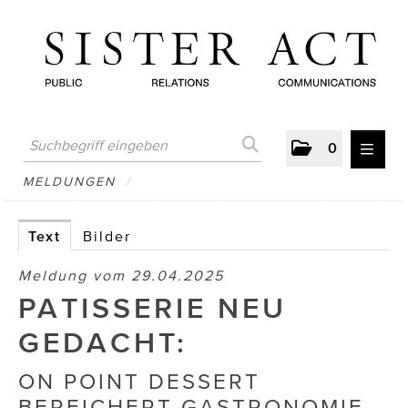
0
MELDUNGEN
MELDUNGEN
/
AUSTRIAN PRESS DAY
Text
Bilder
ATELIER FĒ.
Meldung vom 29.04.2025
BERTRAMS
PATISSERIE NEU
BewusstSchein
GEDACHT:
Brigitta Nemeth Art
ON POINT DESSERT
BEREICHERT GASTRONOMIE
CUBE