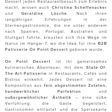
Dessert jeden Restaurantbesuch zum Erlebnis
ÜBER UNS
macht, wissen auch
Christina Scheffenacker
PRESS CONTACT
und
Geraldine Lösche
. Nach ihren
langjährigen Erfahrungen in der
Sternengastronomie, die sie unter anderem
nach Spanien, Portugal, Australien und
Stuttgart führte, kreuzten sich ihre Wege im
Ikarus im Hangar-7, wo die Idee für ihre
B2B
Patisserie On Point Dessert
geboren wurde.
On Point Dessert
ist ihr gemeinsames
kulinarisches Abenteuer, mit dem
State-Of-
The-Art-Patisserie
in Restaurants, Cafés und
Bistros einkehrt. Jedes Dessert ist eine
Komposition aus
fein abgestimmten Zutaten,
handwerklicher Perfektion
und
a
ußergewöhnlicher Ästhetik
– eine süße
Verführung, die Gäste begeistert,
Gastronomen entlastet und die Speisekarte