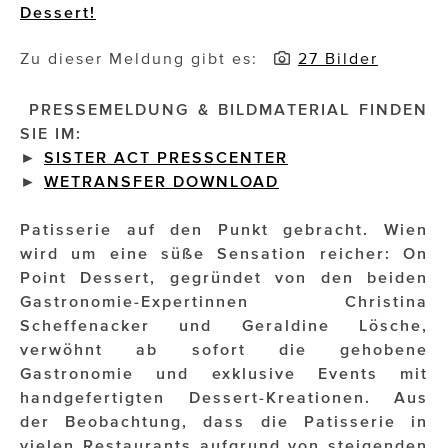
Dessert!
Impressionisten
Zu dieser Meldung gibt es:
27 Bilder
JOHANN STRAUSS – NEW DIMENSIONS
PRESSEMELDUNG & BILDMATERIAL FINDEN
JOOLZ
SIE IM:
►
SISTER ACT PRESSCENTER
JUWELIER WAGNER
►
WETRANSFER DOWNLOAD
Magenta Telekom
Patisserie auf den Punkt gebracht. Wien
Merz Aesthetics
wird um eine süße Sensation reicher: On
Point Dessert, gegründet von den beiden
NEVER AGE NUTRITION
Gastronomie-Expertinnen Christina
Scheffenacker und Geraldine Lösche,
Nina Kraft – Kraft Media Minds
verwöhnt ab sofort die gehobene
NORMAL
Gastronomie und exklusive Events mit
handgefertigten Dessert-Kreationen. Aus
rot weiss rosé
der Beobachtung, dass die Patisserie in
vielen Restaurants aufgrund von steigenden