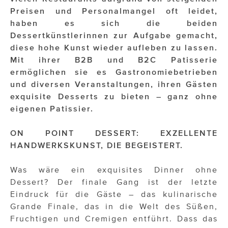
OTTO AM DONAUKANAL
Preisen und Personalmangel oft leidet,
sehen!wutscher
haben es sich die beiden
Dessertkünstlerinnen zur Aufgabe gemacht,
SISTER ACT
diese hohe Kunst wieder aufleben zu lassen.
Mit ihrer B2B und B2C Patisserie
Solid & Bold
ermöglichen sie es Gastronomiebetrieben
und diversen Veranstaltungen, ihren Gästen
St. Peter Stiftskulinarium
exquisite Desserts zu bieten – ganz ohne
Susanne Wuest
eigenen Patissier.
The Budims
ON POINT DESSERT: EXZELLENTE
HANDWERKSKUNST, DIE BEGEISTERT.
THE GOODSTUFF
TOG Studio
Was wäre ein exquisites Dinner ohne
Dessert? Der finale Gang ist der letzte
Upside Down Town Hotel – Neue Post
Eindruck für die Gäste – das kulinarische
Grande Finale, das in die Welt des Süßen,
VieSFF – Vienna Spanish Film Festival
Fruchtigen und Cremigen entführt. Dass das