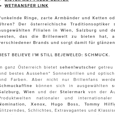
►
WETRANSFER LINK
Funkelnde Ringe, zarte Armbänder und Ketten od
Uhren? Der österreichische Traditionsoptiker 
ausgewählten Filialen in Wien, Salzburg und 
besten, das die Brillenwelt zu bieten hat, 
verschiedener Brands und sorgt damit für glänz
BEST BELIEVE I'M STILL BEJEWELED: SCHMUCK.
In ganz Österreich bietet
sehen!wutscher
getreu 
und bestes Aussehen“ Sonnenbrillen und optisch
und Farben. Aber nicht nur Brillenfans werd
Schmuckaffine
können sich in ausgewählten
s
Salzburg, Wien
und der
Steiermark
von der Aus
Produktwelten nationaler und international
Nomination, Xenox, Hugo Boss, Tommy Hilfi
Glitzerndes, Schlichtes, Extravagantes und Klassis