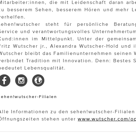
Mitarbeiter:innen, die mit Leidenschaft daran ar
zu besserem Sehen, besserem Hören und mehr Le
verhelfen.
sehen!wutscher steht für persönliche Beratu
Service und verantwortungsvolles Unternehmertum
Kund:innen im Mittelpunkt. Unter der gemeinsa
Fritz Wutscher jr., Alexandra Wutscher-Hold und i
Wutscher bleibt das Familienunternehmen seinen 
verbindet Tradition mit Innovation. Denn: Bestes
bedeutet Lebensqualität.
sehen!wutscher-Filialen
Alle Informationen zu den sehen!wutscher-Filiale
Öffnungszeiten stehen unter
www.wutscher.com/op