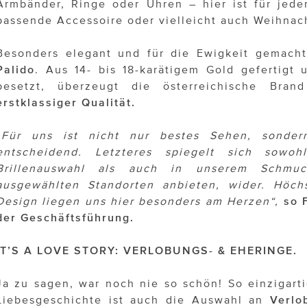
Armbänder, Ringe oder Uhren – hier ist für jed
passende Accessoire oder vielleicht auch Weihnac
Besonders elegant und für die Ewigkeit gemacht
Palido
. Aus 14- bis 18-karätigem Gold gefertigt
besetzt, überzeugt die österreichische Bra
erstklassiger Qualität.
„Für uns ist nicht nur bestes Sehen, sonde
entscheidend. Letzteres spiegelt sich sowo
Brillenauswahl als auch in unserem Schmuc
ausgewählten Standorten anbieten, wider. Höchs
Design liegen uns hier besonders am Herzen“,
so 
der Geschäftsführung.
IT’S A LOVE STORY: VERLOBUNGS- & EHERINGE.
Ja zu sagen, war noch nie so schön! So einzigart
Liebesgeschichte ist auch die Auswahl an
Verlo