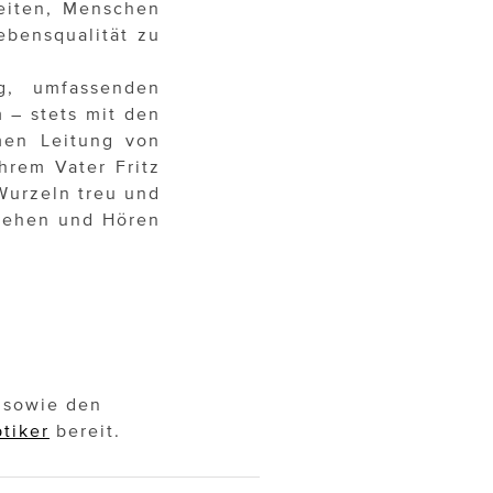
beiten, Menschen
bensqualität zu
ng, umfassenden
 – stets mit den
men Leitung von
hrem Vater Fritz
Wurzeln treu und
 Sehen und Hören
n sowie den
tiker
bereit.