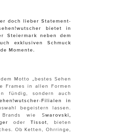
er doch lieber Statement-
sehen!wutscher bietet in
der Steiermark neben dem
auch exklusiven Schmuck
ende Momente.
dem Motto „bestes Sehen
e Frames in allen Formen
en fündig, sondern auch
ehen!wutscher-Filialen in
wahl begeistern lassen.
er Brands wie S
warovski,
ger
oder
Tissot
, bieten
ches. Ob Ketten, Ohrringe,