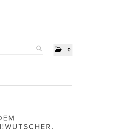
0
DEM
N!WUTSCHER.