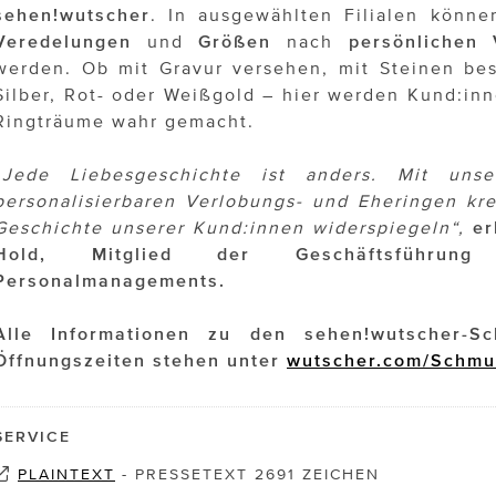
sehen!wutscher
. In ausgewählten Filialen könn
Veredelungen
und
Größen
nach
persönlichen 
werden. Ob mit Gravur versehen, mit Steinen bese
Silber, Rot- oder Weißgold – hier werden Kund:inn
Ringträume wahr gemacht.
„Jede Liebesgeschichte ist anders. Mit uns
personalisierbaren Verlobungs- und Eheringen kre
Geschichte unserer Kund:innen widerspiegeln“,
er
Hold, Mitglied der Geschäftsführun
Personalmanagements.
Alle Informationen zu den sehen!wutscher-Sc
Öffnungszeiten stehen unter
wutscher.com/Schmu
SERVICE
PLAINTEXT
-
PRESSETEXT 2691 ZEICHEN