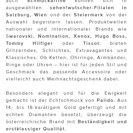
auch
Schmuckaffine
können sich in
OTTO AM DONAUKANAL
ausgewählten
sehen!wutscher-Filialen in
sehen!wutscher
Salzburg, Wien
und der
Steiermark
von der
Auswahl begeistern lassen. Produktwelten
SISTER ACT
nationaler und internationaler Brands wie
S
warovski, Nomination, Xenox, Hugo Boss,
Solid & Bold
Tommy Hilfiger
oder
Tissot
, bieten
St. Peter Stiftskulinarium
Glitzerndes, Schlichtes, Extravagantes und
Klassisches. Ob Ketten, Ohrringe, Armbänder,
Susanne Wuest
Ringe oder Uhren – hier ist für jeden Stil und
Geschmack das passende Accessoire oder
The Budims
vielleicht auch Weihnachtsgeschenk dabei.
THE GOODSTUFF
Besonders elegant und für die Ewigkeit
TOG Studio
gemacht ist der Echtschmuck von
Palido
. Aus
14- bis 18-karätigem Gold gefertigt und mit
Upside Down Town Hotel – Neue Post
echten Diamanten besetzt, überzeugt die
österreichische Brand mit
Beständigkeit und
VieSFF – Vienna Spanish Film Festival
erstklassiger Qualität.