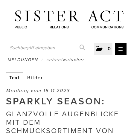
0
MELDUNGEN
MELDUNGEN
/
sehen!wutscher
AUSTRIAN PRESS DAY
Text
Bilder
ATELIER FĒ.
Meldung vom 16.11.2023
BERTRAMS
SPARKLY SEASON:
BewusstSchein
GLANZVOLLE AUGENBLICKE
MIT DEM
Brigitta Nemeth Art
SCHMUCKSORTIMENT VON
CUBE