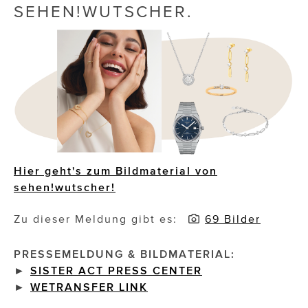
SEHEN!WUTSCHER.
Die Dudlerei
Dominic Marcus Singer
Dominique Scharax – Move Mind Breath
Dr. Albert Fuchs
Élan Flow
Foodsavers
Hier geht's zum Bildmaterial von
sehen!wutscher!
FREIHERZ
Zu dieser Meldung gibt es:
69 Bilder
FRISTADS
FR!TZ EYEWEAR
PRESSEMELDUNG & BILDMATERIAL:
►
SISTER ACT PRESS CENTER
GHOST BASTARD
►
WETRANSFER LINK
GymBeam