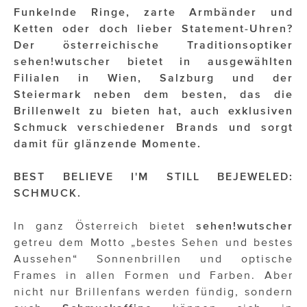
Funkelnde Ringe, zarte Armbänder und
Ketten oder doch lieber Statement-Uhren?
Impressionisten
Der österreichische Traditionsoptiker
JOHANN STRAUSS – NEW DIMENSIONS
sehen!wutscher bietet in ausgewählten
Filialen in Wien, Salzburg und der
JOOLZ
Steiermark neben dem besten, das die
Brillenwelt zu bieten hat, auch exklusiven
JUWELIER WAGNER
Schmuck verschiedener Brands und sorgt
Magenta Telekom
damit für glänzende Momente.
Merz Aesthetics
BEST BELIEVE I'M STILL BEJEWELED:
SCHMUCK.
NEVER AGE NUTRITION
Nina Kraft – Kraft Media Minds
In ganz Österreich bietet
sehen!wutscher
getreu dem Motto „bestes Sehen und bestes
NORMAL
Aussehen“ Sonnenbrillen und optische
Frames in allen Formen und Farben. Aber
rot weiss rosé
nicht nur Brillenfans werden fündig, sondern