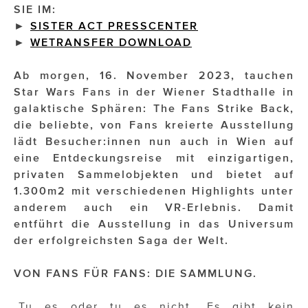
SIE IM:
►
SISTER ACT PRESSCENTER
Impressionisten
►
WETRANSFER DOWNLOAD
JOHANN STRAUSS – NEW DIMENSIONS
Ab morgen, 16. November 2023, tauchen
JOOLZ
Star Wars Fans in der Wiener Stadthalle in
galaktische Sphären: The Fans Strike Back,
JUWELIER WAGNER
die beliebte, von Fans kreierte Ausstellung
lädt Besucher:innen nun auch in Wien auf
Magenta Telekom
eine Entdeckungsreise mit einzigartigen,
Merz Aesthetics
privaten Sammelobjekten und bietet auf
1.300m2 mit verschiedenen Highlights unter
NEVER AGE NUTRITION
anderem auch ein VR-Erlebnis. Damit
entführt die Ausstellung in das Universum
Nina Kraft – Kraft Media Minds
der erfolgreichsten Saga der Welt.
NORMAL
VON FANS FÜR FANS: DIE SAMMLUNG.
rot weiss rosé
„Tu es oder tu es nicht. Es gibt kein