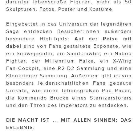
darunter lebensgroße Figuren, mehr als 50
ÜBER UNS
Skulpturen, Fotos, Poster und Kostüme.
PRESS CONTACT
Eingebettet in das Universum der legendären
Saga entdecken Besucher:innen außerdem
besondere Highlights:
Auf der Reise mit
dabei
sind von Fans gestaltete Exponate, wie
ein Snowspeeder, ein Sandcrawler, ein Naboo
Fighter, der Millennium Falke, ein X-Wing
Fan-Cockpit, eine R2-D2 Sammlung und eine
Klonkrieger Sammlung. Außerdem gibt es von
besonders leidenschaftlichen Fans gebaute
Unikate, wie einen lebensgroßen Pod Racer,
die Kommando Brücke eines Sternzerstörers
und den Thron des Imperators zu entdecken.
DIE MACHT IST ... MIT ALLEN SINNEN: DAS
ERLEBNIS.