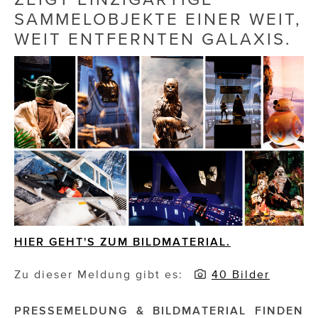
SAMMELOBJEKTE EINER WEIT,
Die Dudlerei
WEIT ENTFERNTEN GALAXIS.
Dominic Marcus Singer
Dominique Scharax – Move Mind Breath
Dr. Albert Fuchs
Élan Flow
Foodsavers
FREIHERZ
FRISTADS
HIER GEHT'S ZUM BILDMATERIAL.
FR!TZ EYEWEAR
Zu dieser Meldung gibt es:
40 Bilder
GHOST BASTARD
PRESSEMELDUNG & BILDMATERIAL FINDEN
GymBeam