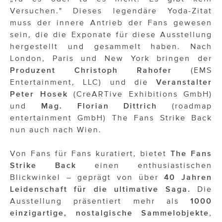
OTTO AM DONAUKANAL
Versuchen." Dieses legendäre Yoda-Zitat
sehen!wutscher
muss der innere Antrieb der Fans gewesen
sein, die die Exponate für diese Ausstellung
SISTER ACT
hergestellt und gesammelt haben. Nach
London, Paris und New York bringen der
Solid & Bold
Produzent Christoph Rahofer
(EMS
Entertainment, LLC) und die
Veranstalter
St. Peter Stiftskulinarium
Peter Hosek
(CreARTive Exhibitions GmbH)
Susanne Wuest
und
Mag. Florian Dittrich
(roadmap
entertainment GmbH) The Fans Strike Back
The Budims
nun auch nach Wien.
THE GOODSTUFF
Von Fans für Fans kuratiert, bietet
The Fans
TOG Studio
Strike Back
einen enthusiastischen
Blickwinkel – geprägt von über
40 Jahren
Upside Down Town Hotel – Neue Post
Leidenschaft für die ultimative Saga.
Die
Ausstellung präsentiert mehr als
1000
VieSFF – Vienna Spanish Film Festival
einzigartige, nostalgische Sammelobjekte
,