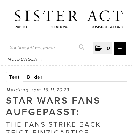
0
MELDUNGEN
MELDUNGEN
/
AUSTRIAN PRESS DAY
Text
Bilder
ATELIER FĒ.
Meldung vom 15.11.2023
BERTRAMS
STAR WARS FANS
BewusstSchein
AUFGEPASST:
Brigitta Nemeth Art
THE FANS STRIKE BACK
ZEIGT EINZIGARTIGE
CUBE