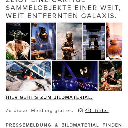
SAMMELOBJEKTE EINER WEIT,
Die Dudlerei
WEIT ENTFERNTEN GALAXIS.
Dominic Marcus Singer
Dominique Scharax – Move Mind Breath
Dr. Albert Fuchs
Élan Flow
Foodsavers
FREIHERZ
FRISTADS
HIER GEHT'S ZUM BILDMATERIAL.
FR!TZ EYEWEAR
Zu dieser Meldung gibt es:
40 Bilder
GHOST BASTARD
PRESSEMELDUNG & BILDMATERIAL FINDEN
GymBeam