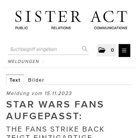
0
MELDUNGEN
MELDUNGEN
/
AUSTRIAN PRESS DAY
Text
Bilder
ATELIER FĒ.
Meldung vom 15.11.2023
BERTRAMS
STAR WARS FANS
BewusstSchein
AUFGEPASST:
Brigitta Nemeth Art
THE FANS STRIKE BACK
ZEIGT EINZIGARTIGE
CUBE