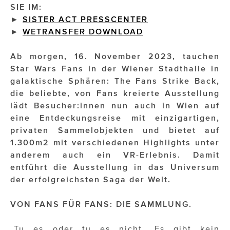
SIE IM:
►
SISTER ACT PRESSCENTER
Impressionisten
►
WETRANSFER DOWNLOAD
JOHANN STRAUSS – NEW DIMENSIONS
Ab morgen, 16. November 2023, tauchen
JOOLZ
Star Wars Fans in der Wiener Stadthalle in
galaktische Sphären: The Fans Strike Back,
JUWELIER WAGNER
die beliebte, von Fans kreierte Ausstellung
lädt Besucher:innen nun auch in Wien auf
Magenta Telekom
eine Entdeckungsreise mit einzigartigen,
Merz Aesthetics
privaten Sammelobjekten und bietet auf
1.300m2 mit verschiedenen Highlights unter
NEVER AGE NUTRITION
anderem auch ein VR-Erlebnis. Damit
entführt die Ausstellung in das Universum
Nina Kraft – Kraft Media Minds
der erfolgreichsten Saga der Welt.
NORMAL
VON FANS FÜR FANS: DIE SAMMLUNG.
rot weiss rosé
„Tu es oder tu es nicht. Es gibt kein