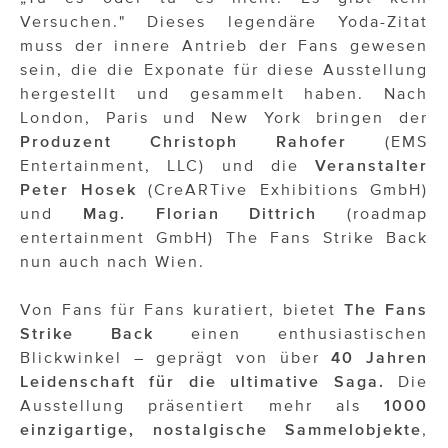
OTTO AM DONAUKANAL
Versuchen." Dieses legendäre Yoda-Zitat
sehen!wutscher
muss der innere Antrieb der Fans gewesen
sein, die die Exponate für diese Ausstellung
SISTER ACT
hergestellt und gesammelt haben. Nach
London, Paris und New York bringen der
Solid & Bold
Produzent Christoph Rahofer
(EMS
Entertainment, LLC) und die
Veranstalter
St. Peter Stiftskulinarium
Peter Hosek
(CreARTive Exhibitions GmbH)
Susanne Wuest
und
Mag. Florian Dittrich
(roadmap
entertainment GmbH) The Fans Strike Back
The Budims
nun auch nach Wien.
THE GOODSTUFF
Von Fans für Fans kuratiert, bietet
The Fans
TOG Studio
Strike Back
einen enthusiastischen
Blickwinkel – geprägt von über
40 Jahren
Upside Down Town Hotel – Neue Post
Leidenschaft für die ultimative Saga.
Die
Ausstellung präsentiert mehr als
1000
VieSFF – Vienna Spanish Film Festival
einzigartige, nostalgische Sammelobjekte
,