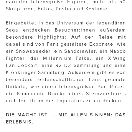
darunter lebensgroße Figuren, mehr als 50
ÜBER UNS
Skulpturen, Fotos, Poster und Kostüme.
PRESS CONTACT
Eingebettet in das Universum der legendären
Saga entdecken Besucher:innen außerdem
besondere Highlights:
Auf der Reise mit
dabei
sind von Fans gestaltete Exponate, wie
ein Snowspeeder, ein Sandcrawler, ein Naboo
Fighter, der Millennium Falke, ein X-Wing
Fan-Cockpit, eine R2-D2 Sammlung und eine
Klonkrieger Sammlung. Außerdem gibt es von
besonders leidenschaftlichen Fans gebaute
Unikate, wie einen lebensgroßen Pod Racer,
die Kommando Brücke eines Sternzerstörers
und den Thron des Imperators zu entdecken.
DIE MACHT IST ... MIT ALLEN SINNEN: DAS
ERLEBNIS.