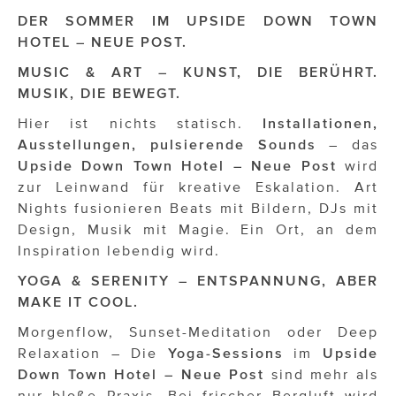
OTTO AM DONAUKANAL
DER SOMMER IM UPSIDE DOWN TOWN
sehen!wutscher
HOTEL – NEUE POST.
MUSIC & ART – KUNST, DIE BERÜHRT.
SISTER ACT
MUSIK, DIE BEWEGT.
Solid & Bold
Hier ist nichts statisch.
Installationen,
Ausstellungen, pulsierende Sounds
– das
St. Peter Stiftskulinarium
Upside Down Town Hotel – Neue Post
wird
Susanne Wuest
zur Leinwand für kreative Eskalation. Art
Nights fusionieren Beats mit Bildern, DJs mit
The Budims
Design, Musik mit Magie. Ein Ort, an dem
Inspiration lebendig wird.
THE GOODSTUFF
YOGA & SERENITY – ENTSPANNUNG, ABER
TOG Studio
MAKE IT COOL.
Upside Down Town Hotel – Neue Post
Morgenflow, Sunset-Meditation oder Deep
Relaxation – Die
Yoga-Sessions
im
Upside
VieSFF – Vienna Spanish Film Festival
Down Town Hotel – Neue Post
sind mehr als
nur bloße Praxis. Bei frischer Bergluft wird