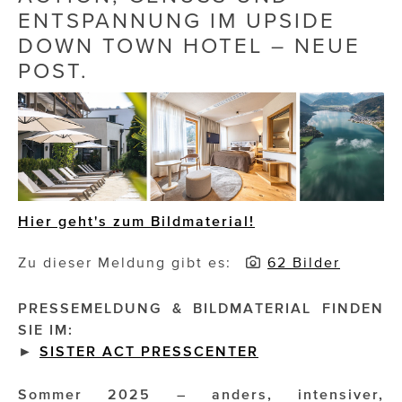
ENTSPANNUNG IM UPSIDE
Die Dudlerei
DOWN TOWN HOTEL – NEUE
POST.
Dominic Marcus Singer
Dominique Scharax – Move Mind Breath
Dr. Albert Fuchs
Élan Flow
Foodsavers
Hier geht's zum Bildmaterial!
FREIHERZ
Zu dieser Meldung gibt es:
62 Bilder
FRISTADS
PRESSEMELDUNG & BILDMATERIAL FINDEN
FR!TZ EYEWEAR
SIE IM:
►
SISTER ACT PRESSCENTER
GHOST BASTARD
Sommer 2025 – anders, intensiver,
GymBeam