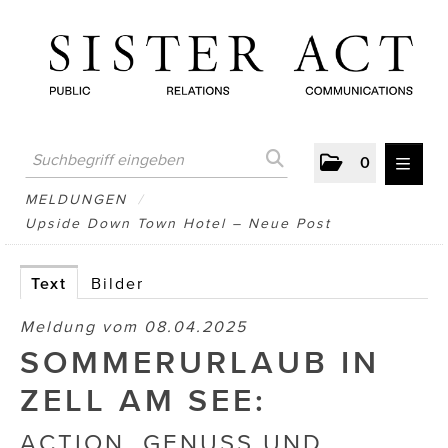
0
MELDUNGEN
MELDUNGEN
/
Upside Down Town Hotel – Neue Post
AUSTRIAN PRESS DAY
ATELIER FĒ.
Text
Bilder
BERTRAMS
Meldung vom 08.04.2025
SOMMERURLAUB IN
BewusstSchein
ZELL AM SEE:
Brigitta Nemeth Art
ACTION, GENUSS UND
CUBE