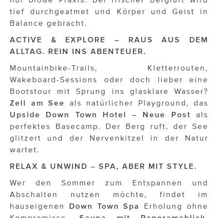
ÜBER UNS
tief durchgeatmet und Körper und Geist in
Balance gebracht.
PRESS CONTACT
ACTIVE & EXPLORE – RAUS AUS DEM
ALLTAG. REIN INS ABENTEUER.
Mountainbike-Trails, Kletterrouten,
Wakeboard-Sessions oder doch lieber eine
Bootstour mit Sprung ins glasklare Wasser?
Zell am See
als natürlicher Playground, das
Upside Down Town Hotel – Neue Post
als
perfektes Basecamp. Der Berg ruft, der See
glitzert und der Nervenkitzel in der Natur
wartet.
RELAX & UNWIND – SPA, ABER MIT STYLE.
Wer den Sommer zum Entspannen und
Abschalten nutzen möchte, findet im
hauseigenen
Down Town Spa
Erholung ohne
Kompromisse.
Sauna mit Panoramablick
,