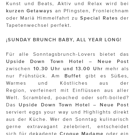
Kunst und Beats, Aktiv und Relax wird bei
kurzen Getaways
an Pfingsten, Fronleichnam
oder Mariä Himmelfahrt zu
Special Rates
der
Tapetenwechsel perfekt.
¡SUNDAY BRUNCH BABY, ALL YEAR LONG!
Für alle Sonntagsbrunch-Lovers bietet das
Upside Down Town Hotel – Neue Post
zwischen
10.30 Uhr und 13.00 Uhr
mehr als
nur Frühstück. Am
Buffet
gibt es Süßes,
Warmes und Köstliches aus der
Region, verfeinert mit Einflüssen aus aller
Welt. Scrambled, poached oder soft-boiled?
Das
Upside Down Town Hotel – Neue Post
serviert eggs your way und Highlights direkt
aus der Küche. Wer den Sonntag kulinarisch
gerne extravagant zelebriert, entscheidet
sich für dekadente
Croque Madame
oder ein