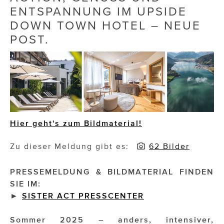
ENTSPANNUNG IM UPSIDE
Die Dudlerei
DOWN TOWN HOTEL – NEUE
POST.
Dominic Marcus Singer
Dominique Scharax – Move Mind Breath
Dr. Albert Fuchs
Élan Flow
Foodsavers
Hier geht's zum Bildmaterial!
FREIHERZ
Zu dieser Meldung gibt es:
62 Bilder
FRISTADS
PRESSEMELDUNG & BILDMATERIAL FINDEN
FR!TZ EYEWEAR
SIE IM:
►
SISTER ACT PRESSCENTER
GHOST BASTARD
Sommer 2025 – anders, intensiver,
GymBeam