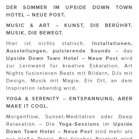
OTTO AM DONAUKANAL
DER SOMMER IM UPSIDE DOWN TOWN
sehen!wutscher
HOTEL – NEUE POST.
MUSIC & ART – KUNST, DIE BERÜHRT.
SISTER ACT
MUSIK, DIE BEWEGT.
Solid & Bold
Hier ist nichts statisch.
Installationen,
Ausstellungen, pulsierende Sounds
– das
St. Peter Stiftskulinarium
Upside Down Town Hotel – Neue Post
wird
Susanne Wuest
zur Leinwand für kreative Eskalation. Art
Nights fusionieren Beats mit Bildern, DJs mit
The Budims
Design, Musik mit Magie. Ein Ort, an dem
Inspiration lebendig wird.
THE GOODSTUFF
YOGA & SERENITY – ENTSPANNUNG, ABER
TOG Studio
MAKE IT COOL.
Upside Down Town Hotel – Neue Post
Morgenflow, Sunset-Meditation oder Deep
Relaxation – Die
Yoga-Sessions
im
Upside
VieSFF – Vienna Spanish Film Festival
Down Town Hotel – Neue Post
sind mehr als
nur bloße Praxis. Bei frischer Bergluft wird