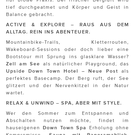
ÜBER UNS
tief durchgeatmet und Körper und Geist in
Balance gebracht.
PRESS CONTACT
ACTIVE & EXPLORE – RAUS AUS DEM
ALLTAG. REIN INS ABENTEUER.
Mountainbike-Trails, Kletterrouten,
Wakeboard-Sessions oder doch lieber eine
Bootstour mit Sprung ins glasklare Wasser?
Zell am See
als natürlicher Playground, das
Upside Down Town Hotel – Neue Post
als
perfektes Basecamp. Der Berg ruft, der See
glitzert und der Nervenkitzel in der Natur
wartet.
RELAX & UNWIND – SPA, ABER MIT STYLE.
Wer den Sommer zum Entspannen und
Abschalten nutzen möchte, findet im
hauseigenen
Down Town Spa
Erholung ohne
Kompromisse.
Sauna mit Panoramablick
,