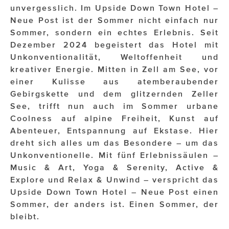
unvergesslich. Im Upside Down Town Hotel –
Neue Post ist der Sommer nicht einfach nur
Impressionisten
Sommer, sondern ein echtes Erlebnis. Seit
JOHANN STRAUSS – NEW DIMENSIONS
Dezember 2024 begeistert das Hotel mit
Unkonventionalität, Weltoffenheit und
JOOLZ
kreativer Energie. Mitten in Zell am See, vor
einer Kulisse aus atemberaubender
JUWELIER WAGNER
Gebirgskette und dem glitzernden Zeller
Magenta Telekom
See, trifft nun auch im Sommer urbane
Coolness auf alpine Freiheit, Kunst auf
Merz Aesthetics
Abenteuer, Entspannung auf Ekstase. Hier
dreht sich alles um das Besondere – um das
NEVER AGE NUTRITION
Unkonventionelle. Mit fünf Erlebnissäulen –
Music & Art, Yoga & Serenity, Active &
Nina Kraft – Kraft Media Minds
Explore und Relax & Unwind – verspricht das
NORMAL
Upside Down Town Hotel – Neue Post einen
Sommer, der anders ist. Einen Sommer, der
rot weiss rosé
bleibt.