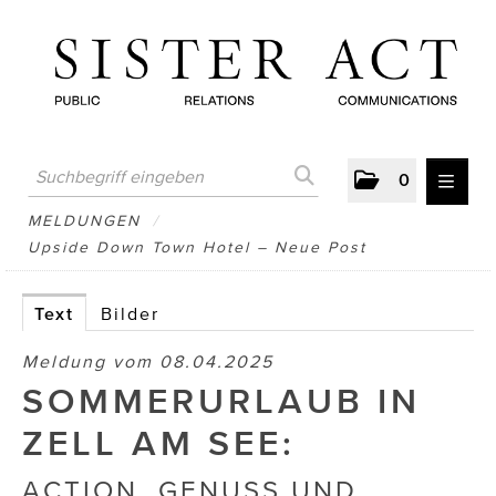
0
MELDUNGEN
MELDUNGEN
/
Upside Down Town Hotel – Neue Post
AUSTRIAN PRESS DAY
ATELIER FĒ.
Text
Bilder
BERTRAMS
Meldung vom 08.04.2025
SOMMERURLAUB IN
BewusstSchein
ZELL AM SEE:
Brigitta Nemeth Art
ACTION, GENUSS UND
CUBE