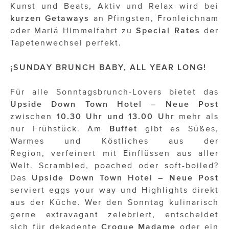
Kunst und Beats, Aktiv und Relax wird bei
kurzen Getaways
an Pfingsten, Fronleichnam
oder Mariä Himmelfahrt zu
Special Rates
der
Tapetenwechsel perfekt.
¡SUNDAY BRUNCH BABY, ALL YEAR LONG!
Für alle Sonntagsbrunch-Lovers bietet das
Upside Down Town Hotel – Neue Post
zwischen
10.30 Uhr und 13.00 Uhr
mehr als
nur Frühstück. Am
Buffet
gibt es Süßes,
Warmes und Köstliches aus der
Region, verfeinert mit Einflüssen aus aller
Welt. Scrambled, poached oder soft-boiled?
Das
Upside Down Town Hotel – Neue Post
serviert eggs your way und Highlights direkt
aus der Küche. Wer den Sonntag kulinarisch
gerne extravagant zelebriert, entscheidet
sich für dekadente
Croque Madame
oder ein