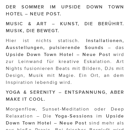
OTTO AM DONAUKANAL
DER SOMMER IM UPSIDE DOWN TOWN
sehen!wutscher
HOTEL – NEUE POST.
MUSIC & ART – KUNST, DIE BERÜHRT.
SISTER ACT
MUSIK, DIE BEWEGT.
Solid & Bold
Hier ist nichts statisch.
Installationen,
Ausstellungen, pulsierende Sounds
– das
St. Peter Stiftskulinarium
Upside Down Town Hotel – Neue Post
wird
Susanne Wuest
zur Leinwand für kreative Eskalation. Art
Nights fusionieren Beats mit Bildern, DJs mit
The Budims
Design, Musik mit Magie. Ein Ort, an dem
Inspiration lebendig wird.
THE GOODSTUFF
YOGA & SERENITY – ENTSPANNUNG, ABER
TOG Studio
MAKE IT COOL.
Upside Down Town Hotel – Neue Post
Morgenflow, Sunset-Meditation oder Deep
Relaxation – Die
Yoga-Sessions
im
Upside
VieSFF – Vienna Spanish Film Festival
Down Town Hotel – Neue Post
sind mehr als
nur bloße Praxis. Bei frischer Bergluft wird