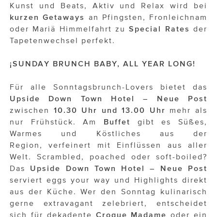
Kunst und Beats, Aktiv und Relax wird bei
kurzen Getaways
an Pfingsten, Fronleichnam
oder Mariä Himmelfahrt zu
Special Rates
der
Tapetenwechsel perfekt.
¡SUNDAY BRUNCH BABY, ALL YEAR LONG!
Für alle Sonntagsbrunch-Lovers bietet das
Upside Down Town Hotel – Neue Post
zwischen
10.30 Uhr und 13.00 Uhr
mehr als
nur Frühstück. Am
Buffet
gibt es Süßes,
Warmes und Köstliches aus der
Region, verfeinert mit Einflüssen aus aller
Welt. Scrambled, poached oder soft-boiled?
Das
Upside Down Town Hotel – Neue Post
serviert eggs your way und Highlights direkt
aus der Küche. Wer den Sonntag kulinarisch
gerne extravagant zelebriert, entscheidet
sich für dekadente
Croque Madame
oder ein