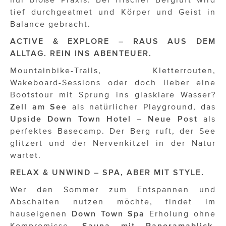
ÜBER UNS
tief durchgeatmet und Körper und Geist in
Balance gebracht.
PRESS CONTACT
ACTIVE & EXPLORE – RAUS AUS DEM
ALLTAG. REIN INS ABENTEUER.
Mountainbike-Trails, Kletterrouten,
Wakeboard-Sessions oder doch lieber eine
Bootstour mit Sprung ins glasklare Wasser?
Zell am See
als natürlicher Playground, das
Upside Down Town Hotel – Neue Post
als
perfektes Basecamp. Der Berg ruft, der See
glitzert und der Nervenkitzel in der Natur
wartet.
RELAX & UNWIND – SPA, ABER MIT STYLE.
Wer den Sommer zum Entspannen und
Abschalten nutzen möchte, findet im
hauseigenen
Down Town Spa
Erholung ohne
Kompromisse.
Sauna mit Panoramablick
,