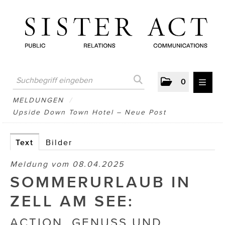
0
MELDUNGEN
MELDUNGEN
/
Upside Down Town Hotel – Neue Post
AUSTRIAN PRESS DAY
ATELIER FĒ.
Text
Bilder
BERTRAMS
Meldung vom 08.04.2025
SOMMERURLAUB IN
BewusstSchein
ZELL AM SEE:
Brigitta Nemeth Art
ACTION, GENUSS UND
CUBE