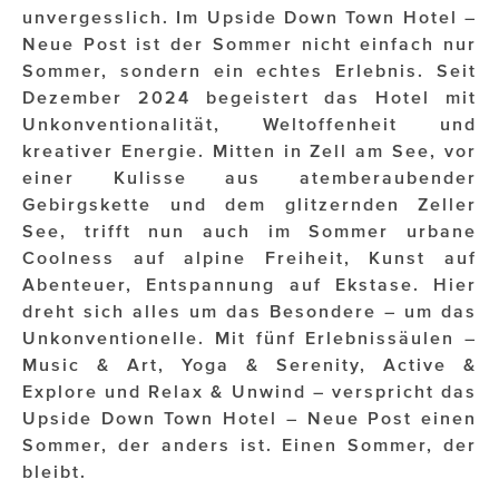
unvergesslich. Im Upside Down Town Hotel –
Neue Post ist der Sommer nicht einfach nur
Impressionisten
Sommer, sondern ein echtes Erlebnis. Seit
JOHANN STRAUSS – NEW DIMENSIONS
Dezember 2024 begeistert das Hotel mit
Unkonventionalität, Weltoffenheit und
JOOLZ
kreativer Energie. Mitten in Zell am See, vor
einer Kulisse aus atemberaubender
JUWELIER WAGNER
Gebirgskette und dem glitzernden Zeller
Magenta Telekom
See, trifft nun auch im Sommer urbane
Coolness auf alpine Freiheit, Kunst auf
Merz Aesthetics
Abenteuer, Entspannung auf Ekstase. Hier
dreht sich alles um das Besondere – um das
NEVER AGE NUTRITION
Unkonventionelle. Mit fünf Erlebnissäulen –
Music & Art, Yoga & Serenity, Active &
Nina Kraft – Kraft Media Minds
Explore und Relax & Unwind – verspricht das
NORMAL
Upside Down Town Hotel – Neue Post einen
Sommer, der anders ist. Einen Sommer, der
rot weiss rosé
bleibt.